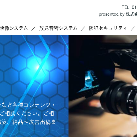
TEL: 0
presented by 
映像システム
放送音響システム
防犯セキュリティ
ンなど各種コンテンツ・
にご相談ください。ご相
構築、納品～広告出稿ま